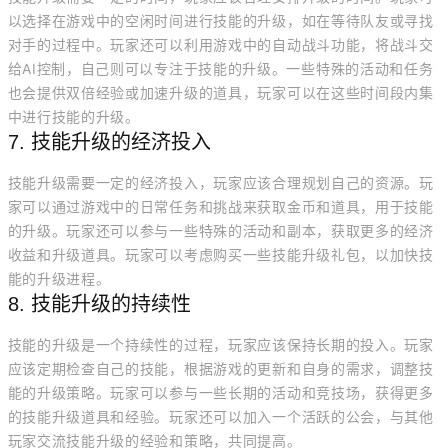
以选择在游戏中的空闲时间进行技能的升级，如在等待队友或寻找
对手的过程中。玩家还可以利用游戏中的自动战斗功能，将战斗交
给AI控制，自己则可以专注于技能的升级。一些特殊的活动和任务
也会提供双倍经验或加速升级的道具，玩家可以在这些时间段内集
中进行技能的升级。
7. 技能升级的经济投入
技能升级需要一定的经济投入，玩家应该合理规划自己的资源。玩
家可以通过游戏中的日常任务和挑战来获取金币和道具，用于技能
的升级。玩家还可以参与一些特殊的活动和副本，获取更多的经济
收益和升级道具。玩家可以考虑购买一些技能升级礼包，以加快技
能的升级进程。
8. 技能升级的持续性
技能的升级是一个持续性的过程，玩家应该保持长期的投入。玩家
应该定期检查自己的技能，根据游戏的更新和自身的需求，调整技
能的升级策略。玩家可以参与一些长期的活动和竞技场，获得更多
的技能升级道具和经验。玩家还可以加入一个活跃的公会，与其他
玩家交流技能升级的经验和策略，共同提高。