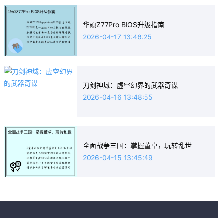
华硕Z77Pro BIOS升级指南
2026-04-17 13:46:25
刀剑神域：虚空幻界的武器奇谋
2026-04-16 13:48:55
全面战争三国：掌握董卓，玩转乱世
2026-04-15 13:45:49