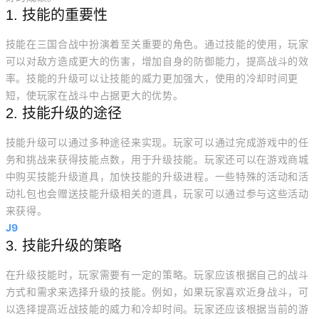
1. 技能的重要性
技能在三国合战中扮演着至关重要的角色。通过技能的使用，玩家
可以对敌方造成更大的伤害，增加自身的防御能力，提高战斗的效
率。技能的升级可以让技能的威力更加强大，使用的冷却时间更
短，使玩家在战斗中占据更大的优势。
2. 技能升级的途径
技能升级可以通过多种途径来实现。玩家可以通过完成游戏中的任
务和挑战来获得技能点数，用于升级技能。玩家还可以在游戏商城
中购买技能升级道具，加快技能的升级进程。一些特殊的活动和活
动礼包也会赠送技能升级相关的道具，玩家可以通过参与这些活动
来获得。
J9
3. 技能升级的策略
在升级技能时，玩家需要有一定的策略。玩家应该根据自己的战斗
方式和需求来选择升级的技能。例如，如果玩家喜欢近身战斗，可
以选择提高近战技能的威力和冷却时间。玩家还应该根据当前的游