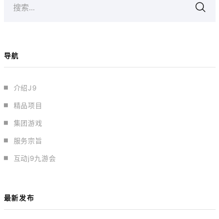
搜索...
导航
介绍J9
精品项目
集团游戏
服务宗旨
互动j9九游会
最新发布