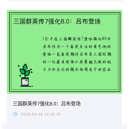
三国群英传7强化8.0：吕布登场
2026-04-10 14:10:15