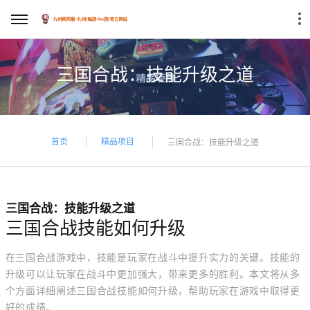
三国合战：技能升级之道
首页
精品项目
三国合战：技能升级之道
三国合战：技能升级之道
三国合战技能如何升级
在三国合战游戏中，技能是玩家在战斗中提升实力的关键。技能的
升级可以让玩家在战斗中更加强大，带来更多的胜利。本文将从多
个方面详细阐述三国合战技能如何升级，帮助玩家在游戏中取得更
好的成绩。